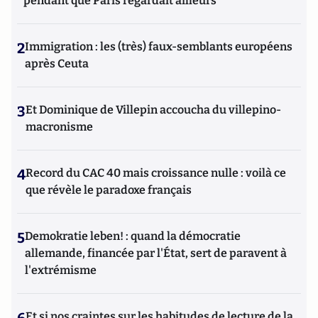
pendant que Paris regardait ailleurs
2
Immigration : les (très) faux-semblants européens
après Ceuta
3
Et Dominique de Villepin accoucha du villepino-
macronisme
4
Record du CAC 40 mais croissance nulle : voilà ce
que révèle le paradoxe français
5
Demokratie leben! : quand la démocratie
allemande, financée par l'État, sert de paravent à
l'extrémisme
Et si nos craintes sur les habitudes de lecture de la