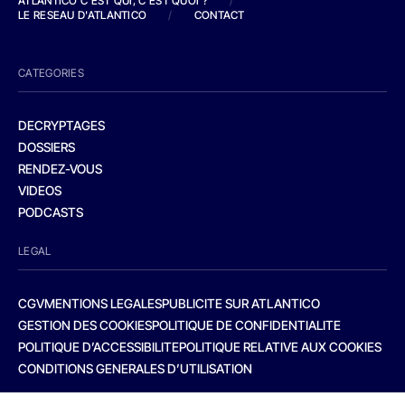
ATLANTICO C'EST QUI, C'EST QUOI ?
/
LE RESEAU D'ATLANTICO
/
CONTACT
CATEGORIES
DECRYPTAGES
DOSSIERS
RENDEZ-VOUS
VIDEOS
PODCASTS
LEGAL
CGV
MENTIONS LEGALES
PUBLICITE SUR ATLANTICO
GESTION DES COOKIES
POLITIQUE DE CONFIDENTIALITE
POLITIQUE D’ACCESSIBILITE
POLITIQUE RELATIVE AUX COOKIES
CONDITIONS GENERALES D’UTILISATION