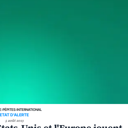
E
›
PÉPITES
›
INTERNATIONAL
ETAT D'ALERTE
5 août 2013