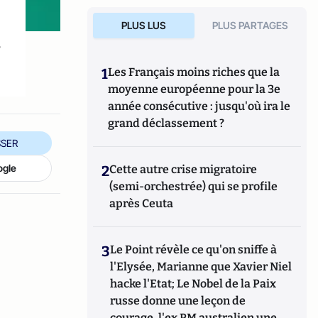
PLUS LUS
PLUS PARTAGES
s
1
Les Français moins riches que la
moyenne européenne pour la 3e
année consécutive : jusqu'où ira le
grand déclassement ?
SER
ogle
2
Cette autre crise migratoire
(semi-orchestrée) qui se profile
après Ceuta
3
Le Point révèle ce qu'on sniffe à
l'Elysée, Marianne que Xavier Niel
hacke l'Etat; Le Nobel de la Paix
russe donne une leçon de
courage, l'ex PM australien une