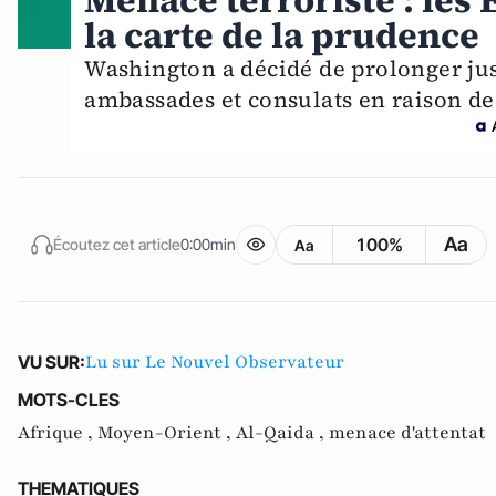
Menace terroriste : les 
la carte de la prudence
Washington a décidé de prolonger jus
ambassades et consulats en raison de
Aa
100%
Écoutez cet article
0:00min
Aa
Lu sur Le Nouvel Observateur
VU SUR:
MOTS-CLES
Afrique ,
Moyen-Orient ,
Al-Qaida ,
menace d'attentat
THEMATIQUES