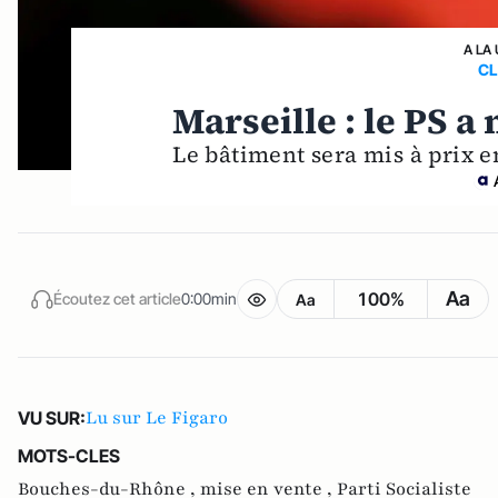
A LA
CL
Marseille : le PS a
Le bâtiment sera mis à prix en
Aa
100%
Écoutez cet article
0:00min
Aa
Lu sur Le Figaro
VU SUR:
MOTS-CLES
Bouches-du-Rhône ,
mise en vente ,
Parti Socialiste