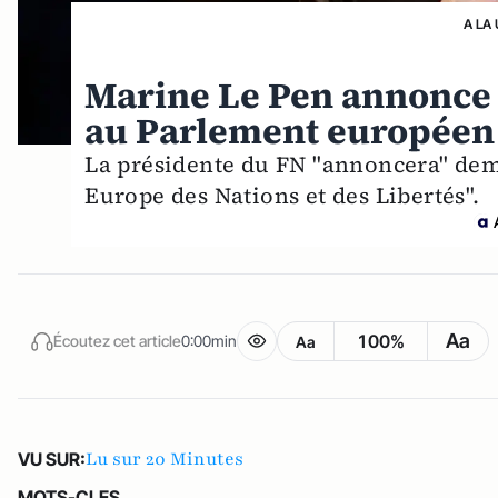
A LA
Marine Le Pen annonce 
au Parlement européen
La présidente du FN "annoncera" dema
Europe des Nations et des Libertés".
Aa
100%
Écoutez cet article
0:00min
Aa
Lu sur 20 Minutes
VU SUR:
MOTS-CLES