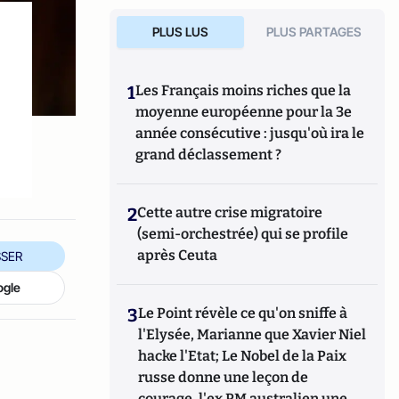
PLUS LUS
PLUS PARTAGES
1
Les Français moins riches que la
moyenne européenne pour la 3e
année consécutive : jusqu'où ira le
grand déclassement ?
2
Cette autre crise migratoire
(semi-orchestrée) qui se profile
après Ceuta
SER
ogle
3
Le Point révèle ce qu'on sniffe à
l'Elysée, Marianne que Xavier Niel
hacke l'Etat; Le Nobel de la Paix
russe donne une leçon de
courage, l'ex PM australien une