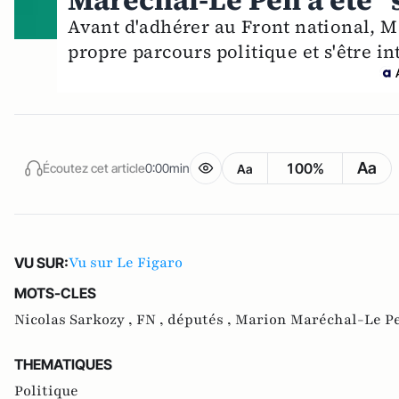
Maréchal-Le Pen a été "
Avant d'adhérer au Front national, 
propre parcours politique et s'être i
Aa
100%
Écoutez cet article
0:00min
Aa
Vu sur Le Figaro
VU SUR:
MOTS-CLES
Nicolas Sarkozy ,
FN ,
députés ,
Marion Maréchal-Le P
THEMATIQUES
Politique