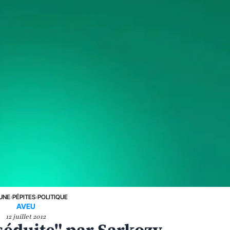
 UNE
›
PÉPITES
›
POLITIQUE
AVEU
12 juillet 2012