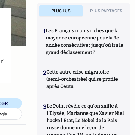
PLUS LUS
PLUS PARTAGES
1
Les Français moins riches que la
moyenne européenne pour la 3e
année consécutive : jusqu'où ira le
grand déclassement ?
ir"
2
Cette autre crise migratoire
(semi-orchestrée) qui se profile
après Ceuta
SER
3
Le Point révèle ce qu'on sniffe à
l'Elysée, Marianne que Xavier Niel
ogle
hacke l'Etat; Le Nobel de la Paix
russe donne une leçon de
courage, l'ex PM australien une