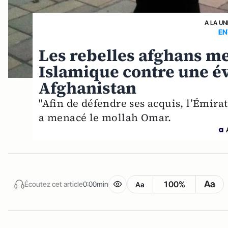
A LA UN
EN
Les rebelles afghans met
Islamique contre une é
Afghanistan
"Afin de défendre ses acquis, l’Émirat
a menacé le mollah Omar.
Aa
100%
Écoutez cet article
0:00min
Aa