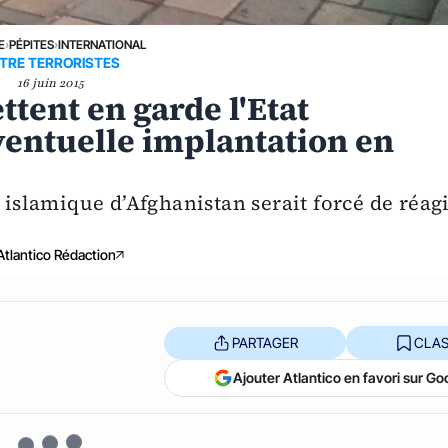
E
›
PÉPITES
›
INTERNATIONAL
TRE TERRORISTES
16 juin 2015
tent en garde l'Etat
ventuelle implantation en
 islamique d’Afghanistan serait forcé de réag
Atlantico Rédaction
PARTAGER
CLAS
Ajouter Atlantico en favori sur Go