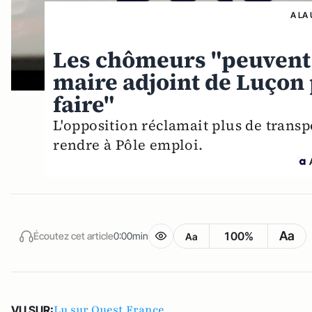
A LA
Les chômeurs "peuvent 
maire adjoint de Luçon p
faire"
L'opposition réclamait plus de trans
rendre à Pôle emploi.
Aa
100%
Écoutez cet article
0:00min
Aa
Lu sur Ouest France
VU SUR: