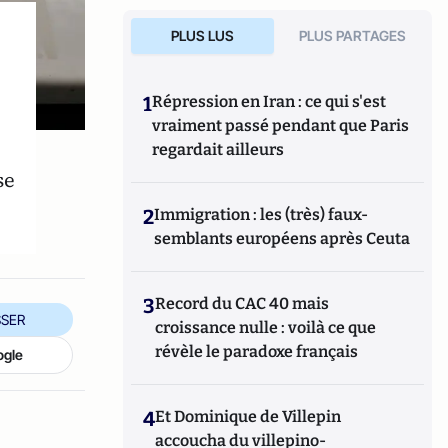
PLUS LUS
PLUS PARTAGES
1
Répression en Iran : ce qui s'est
vraiment passé pendant que Paris
regardait ailleurs
se
2
Immigration : les (très) faux-
semblants européens après Ceuta
3
Record du CAC 40 mais
SER
croissance nulle : voilà ce que
révèle le paradoxe français
ogle
4
Et Dominique de Villepin
accoucha du villepino-