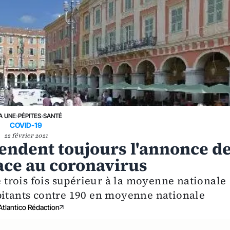
A UNE
›
PÉPITES
›
SANTÉ
COVID-19
22 février 2021
endent toujours l'annonce d
face au coronavirus
de trois fois supérieur à la moyenne nationale
bitants contre 190 en moyenne nationale
Atlantico Rédaction