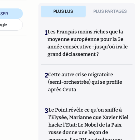
PLUS LUS
PLUS PARTAGES
SER
ogle
1
Les Français moins riches que la
moyenne européenne pour la 3e
année consécutive : jusqu'où ira le
grand déclassement ?
2
Cette autre crise migratoire
(semi-orchestrée) qui se profile
après Ceuta
3
Le Point révèle ce qu'on sniffe à
l'Elysée, Marianne que Xavier Niel
hacke l'Etat; Le Nobel de la Paix
russe donne une leçon de
courage, l'ex PM australien une