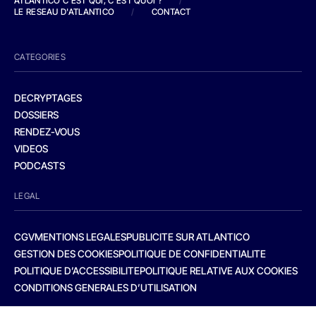
ATLANTICO C'EST QUI, C'EST QUOI ?
/
LE RESEAU D'ATLANTICO
/
CONTACT
CATEGORIES
DECRYPTAGES
DOSSIERS
RENDEZ-VOUS
VIDEOS
PODCASTS
LEGAL
CGV
MENTIONS LEGALES
PUBLICITE SUR ATLANTICO
GESTION DES COOKIES
POLITIQUE DE CONFIDENTIALITE
POLITIQUE D’ACCESSIBILITE
POLITIQUE RELATIVE AUX COOKIES
CONDITIONS GENERALES D’UTILISATION