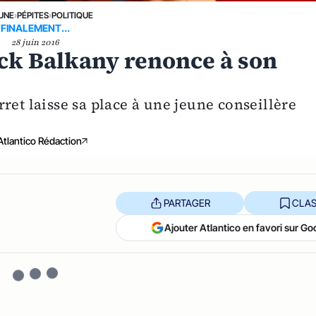
 UNE
›
PÉPITES
›
POLITIQUE
FINALEMENT...
28 juin 2016
rick Balkany renonce à son
ret laisse sa place à une jeune conseillère
Atlantico Rédaction
PARTAGER
CLAS
Ajouter Atlantico en favori sur Go