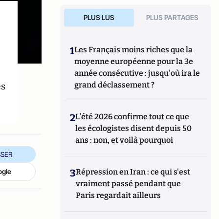
PLUS LUS
PLUS PARTAGES
1
Les Français moins riches que la
moyenne européenne pour la 3e
année consécutive : jusqu'où ira le
es
grand déclassement ?
2
L’été 2026 confirme tout ce que
les écologistes disent depuis 50
ans : non, et voilà pourquoi
SER
3
Répression en Iran : ce qui s'est
ogle
vraiment passé pendant que
Paris regardait ailleurs