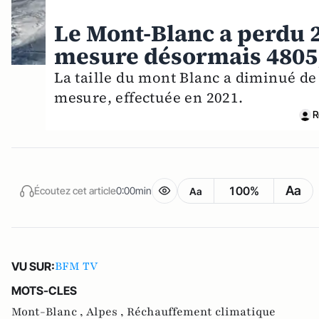
Le Mont-Blanc a perdu 2
mesure désormais 4805
La taille du mont Blanc a diminué de
mesure, effectuée en 2021.
R
Aa
100%
Écoutez cet article
0:00min
Aa
BFM TV
VU SUR:
MOTS-CLES
Mont-Blanc ,
Alpes ,
Réchauffement climatique