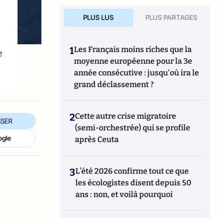
PLUS LUS
PLUS PARTAGES
1
Les Français moins riches que la
e
moyenne européenne pour la 3e
année consécutive : jusqu'où ira le
grand déclassement ?
2
Cette autre crise migratoire
SER
(semi-orchestrée) qui se profile
ogle
après Ceuta
3
L’été 2026 confirme tout ce que
les écologistes disent depuis 50
ans : non, et voilà pourquoi