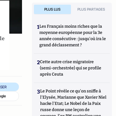
PLUS LUS
PLUS PARTAGES
1
Les Français moins riches que la
moyenne européenne pour la 3e
de
année consécutive : jusqu'où ira le
grand déclassement ?
2
Cette autre crise migratoire
(semi-orchestrée) qui se profile
après Ceuta
SER
3
Le Point révèle ce qu'on sniffe à
ogle
l'Elysée, Marianne que Xavier Niel
hacke l'Etat; Le Nobel de la Paix
russe donne une leçon de
courage, l'ex PM australien une