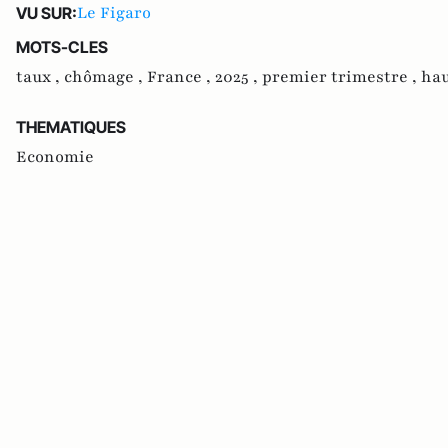
Le Figaro
VU SUR:
MOTS-CLES
taux ,
chômage ,
France ,
2025 ,
premier trimestre ,
hau
THEMATIQUES
Economie