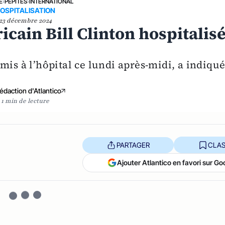
E
›
PÉPITES
›
INTERNATIONAL
OSPITALISATION
23 décembre 2024
icain Bill Clinton hospitalis
mis à l’hôpital ce lundi après-midi, a indiqu
édaction d'Atlantico
1 min de lecture
PARTAGER
CLAS
Ajouter Atlantico en favori sur Go