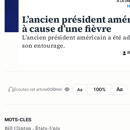
A LA UN
H
L’ancien président amér
à cause d’une fièvre
L’ancien président américain a été ad
son entourage.
R
Aa
100%
Écoutez cet article
0:00min
Aa
MOTS-CLES
Bill Clinton ,
États-Unis