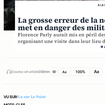
A LA
La grosse erreur de la 
met en danger des milit
Florence Parly aurait mis en péril des
organisant une visite dans leur lieu
Aa
100%
Écoutez cet article
0:00min
Aa
Lu sur Le Point
VU SUR:
MOTS-CLES