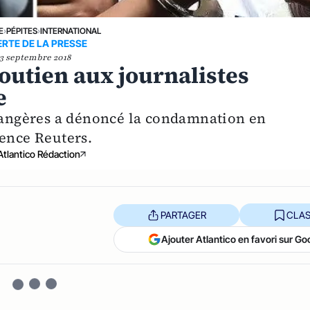
E
›
PÉPITES
›
INTERNATIONAL
ERTE DE LA PRESSE
3 septembre 2018
outien aux journalistes
e
trangères a dénoncé la condamnation en
gence Reuters.
Atlantico Rédaction
PARTAGER
CLAS
Ajouter Atlantico en favori sur Go