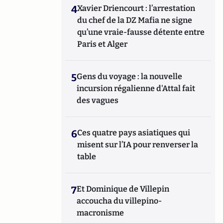
4
Xavier Driencourt : l’arrestation
du chef de la DZ Mafia ne signe
qu’une vraie-fausse détente entre
Paris et Alger
5
Gens du voyage : la nouvelle
incursion régalienne d'Attal fait
des vagues
6
Ces quatre pays asiatiques qui
misent sur l’IA pour renverser la
table
7
Et Dominique de Villepin
accoucha du villepino-
macronisme