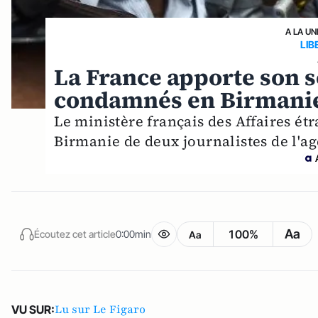
A LA UN
LIB
La France apporte son s
condamnés en Birmani
Le ministère français des Affaires é
Birmanie de deux journalistes de l'a
Aa
100%
Écoutez cet article
0:00min
Aa
Lu sur Le Figaro
VU SUR: