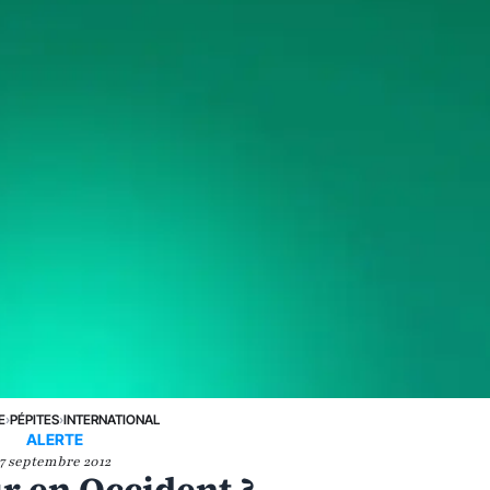
E
›
PÉPITES
›
INTERNATIONAL
ALERTE
7 septembre 2012