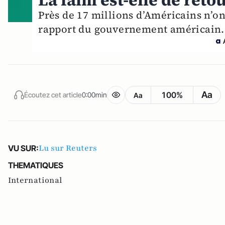
La faim est-elle de reto
Près de 17 millions d’Américains n’o
rapport du gouvernement américain. 
Aa
100%
Écoutez cet article
0:00min
Aa
Lu sur Reuters
VU SUR:
THEMATIQUES
International