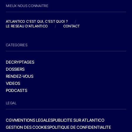
MIEUX NOUS CONNAITRE
ATLANTICO C'EST QUI, C'EST QUOI ?
/
LE RESEAU D'ATLANTICO
/
CONTACT
CATEGORIES
DECRYPTAGES
DOSSIERS
RENDEZ-VOUS
VIDEOS
PODCASTS
LEGAL
CGV
MENTIONS LEGALES
PUBLICITE SUR ATLANTICO
GESTION DES COOKIES
POLITIQUE DE CONFIDENTIALITE