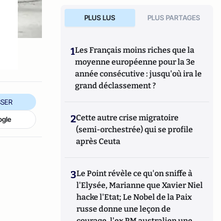
PLUS LUS
PLUS PARTAGES
1
Les Français moins riches que la
moyenne européenne pour la 3e
année consécutive : jusqu'où ira le
grand déclassement ?
SER
2
Cette autre crise migratoire
ogle
(semi-orchestrée) qui se profile
après Ceuta
3
Le Point révèle ce qu'on sniffe à
l'Elysée, Marianne que Xavier Niel
hacke l'Etat; Le Nobel de la Paix
russe donne une leçon de
courage, l'ex PM australien une