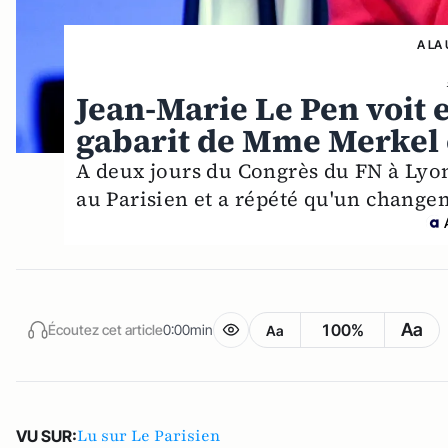
A LA
Jean-Marie Le Pen voit e
gabarit de Mme Merkel
A deux jours du Congrès du FN à Lyon,
au Parisien et a répété qu'un change
Aa
100%
Écoutez cet article
0:00min
Aa
Lu sur Le Parisien
VU SUR: