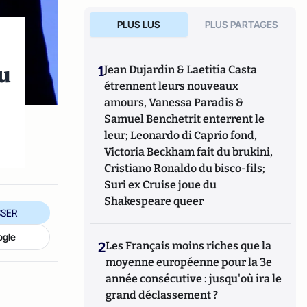
PLUS LUS
PLUS PARTAGES
du
1
Jean Dujardin & Laetitia Casta
étrennent leurs nouveaux
amours, Vanessa Paradis &
Samuel Benchetrit enterrent le
leur; Leonardo di Caprio fond,
Victoria Beckham fait du brukini,
Cristiano Ronaldo du bisco-fils;
Suri ex Cruise joue du
Shakespeare queer
SER
ogle
2
Les Français moins riches que la
moyenne européenne pour la 3e
année consécutive : jusqu'où ira le
grand déclassement ?