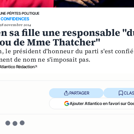
 UNE
›
PÉPITES
›
POLITIQUE
CONFIDENCES
28 novembre 2014
n sa fille une responsable "
 ou de Mme Thatcher"
 le président d'honneur du parti s'est confié
ment de nom ne s'imposait pas.
Atlantico Rédaction
PARTAGER
CLAS
Ajouter Atlantico en favori sur Go