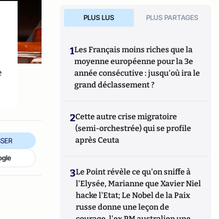
PLUS LUS
PLUS PARTAGES
1
Les Français moins riches que la
moyenne européenne pour la 3e
e
année consécutive : jusqu'où ira le
grand déclassement ?
2
Cette autre crise migratoire
(semi-orchestrée) qui se profile
après Ceuta
SER
ogle
3
Le Point révèle ce qu'on sniffe à
l'Elysée, Marianne que Xavier Niel
hacke l'Etat; Le Nobel de la Paix
russe donne une leçon de
courage, l'ex PM australien une