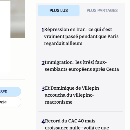
PLUS LUS
PLUS PARTAGES
1
Répression en Iran : ce qui s'est
vraiment passé pendant que Paris
regardait ailleurs
2
Immigration : les (très) faux-
semblants européens après Ceuta
3
Et Dominique de Villepin
SER
accoucha du villepino-
macronisme
ogle
4
Record du CAC 40 mais
croissance nulle : voilà ce que