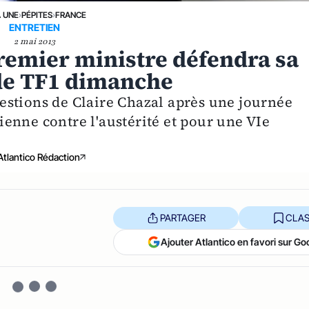
A UNE
›
PÉPITES
›
FRANCE
ENTRETIEN
2 mai 2013
Premier ministre défendra sa
 de TF1 dimanche
estions de Claire Chazal après une journée
enne contre l'austérité et pour une VIe
Atlantico Rédaction
PARTAGER
CLAS
Ajouter Atlantico en favori sur Go