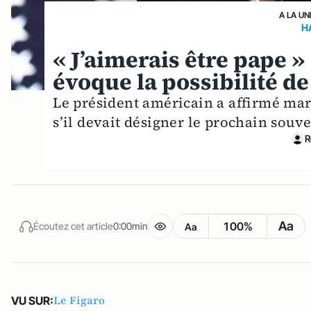
A LA UN
H
« J’aimerais être pape 
évoque la possibilité d
Le président américain a affirmé mard
s’il devait désigner le prochain souve
R
Aa
100%
Écoutez cet article
0:00min
Aa
Le Figaro
VU SUR: