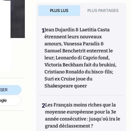
PLUS LUS
PLUS PARTAGES
1
Jean Dujardin & Laetitia Casta
étrennent leurs nouveaux
amours, Vanessa Paradis &
Samuel Benchetrit enterrent le
leur; Leonardo di Caprio fond,
Victoria Beckham fait du brukini,
Cristiano Ronaldo du bisco-fils;
Suri ex Cruise joue du
Shakespeare queer
SER
ogle
2
Les Français moins riches que la
moyenne européenne pour la 3e
année consécutive : jusqu'où ira le
grand déclassement ?