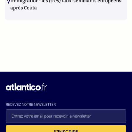
7
Immigration : les (très) faux-semblants européens
après Ceuta
RECEVEZ NOTRE NEWSLETTER
S'INSCRIRE