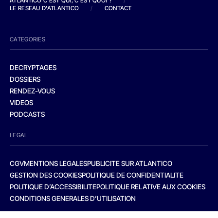
ATLANTICO C'EST QUI, C'EST QUOI ?
/
LE RESEAU D'ATLANTICO
/
CONTACT
CATEGORIES
DECRYPTAGES
DOSSIERS
RENDEZ-VOUS
VIDEOS
PODCASTS
LEGAL
CGV
MENTIONS LEGALES
PUBLICITE SUR ATLANTICO
GESTION DES COOKIES
POLITIQUE DE CONFIDENTIALITE
POLITIQUE D’ACCESSIBILITE
POLITIQUE RELATIVE AUX COOKIES
CONDITIONS GENERALES D’UTILISATION