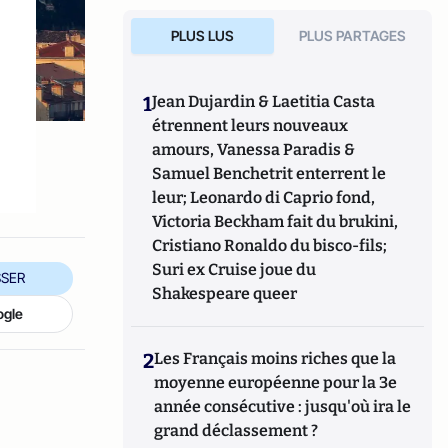
PLUS LUS
PLUS PARTAGES
1
Jean Dujardin & Laetitia Casta
étrennent leurs nouveaux
amours, Vanessa Paradis &
Samuel Benchetrit enterrent le
leur; Leonardo di Caprio fond,
Victoria Beckham fait du brukini,
Cristiano Ronaldo du bisco-fils;
Suri ex Cruise joue du
SER
Shakespeare queer
ogle
2
Les Français moins riches que la
moyenne européenne pour la 3e
année consécutive : jusqu'où ira le
grand déclassement ?