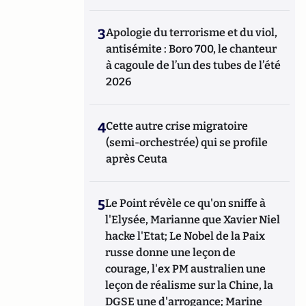
3
Apologie du terrorisme et du viol,
antisémite : Boro 700, le chanteur
à cagoule de l’un des tubes de l’été
2026
4
Cette autre crise migratoire
(semi-orchestrée) qui se profile
après Ceuta
5
Le Point révèle ce qu'on sniffe à
l'Elysée, Marianne que Xavier Niel
hacke l'Etat; Le Nobel de la Paix
russe donne une leçon de
courage, l'ex PM australien une
leçon de réalisme sur la Chine, la
DGSE une d'arrogance; Marine