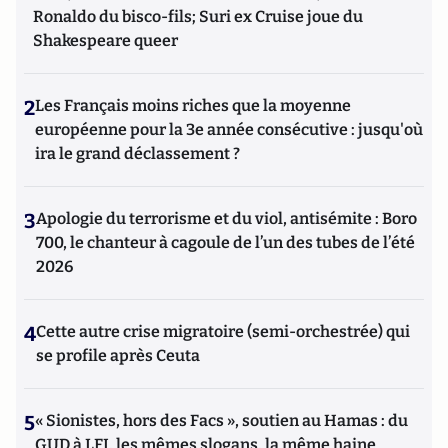
Ronaldo du bisco-fils; Suri ex Cruise joue du
Shakespeare queer
2
Les Français moins riches que la moyenne
européenne pour la 3e année consécutive : jusqu'où
ira le grand déclassement ?
3
Apologie du terrorisme et du viol, antisémite : Boro
700, le chanteur à cagoule de l’un des tubes de l’été
2026
4
Cette autre crise migratoire (semi-orchestrée) qui
se profile après Ceuta
5
« Sionistes, hors des Facs », soutien au Hamas : du
GUD à LFI, les mêmes slogans, la même haine