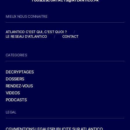
TOUSLESCONTACTS@ATLANTICO.FR
MIEUX NOUS CONNAITRE
ATLANTICO C'EST QUI, C'EST QUOI ?
/
LE RESEAU D'ATLANTICO
/
CONTACT
CATEGORIES
DECRYPTAGES
DOSSIERS
RENDEZ-VOUS
VIDEOS
PODCASTS
LEGAL
CGV
MENTIONS LEGALES
PUBLICITE SUR ATLANTICO