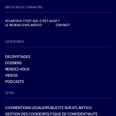
MIEUX NOUS CONNAITRE
ATLANTICO C'EST QUI, C'EST QUOI ?
/
LE RESEAU D'ATLANTICO
/
CONTACT
CATEGORIES
DECRYPTAGES
DOSSIERS
RENDEZ-VOUS
VIDEOS
PODCASTS
LEGAL
CGV
MENTIONS LEGALES
PUBLICITE SUR ATLANTICO
GESTION DES COOKIES
POLITIQUE DE CONFIDENTIALITE