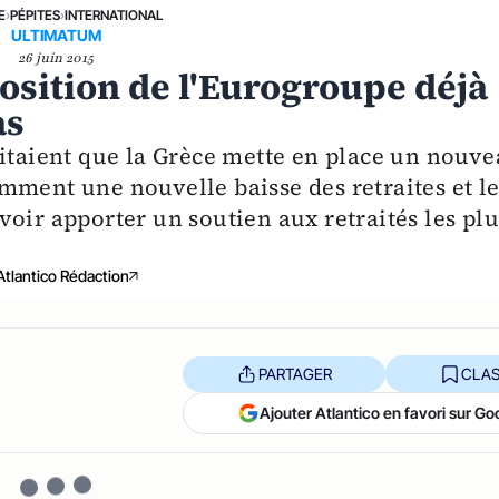
E
›
PÉPITES
›
INTERNATIONAL
ULTIMATUM
26 juin 2015
position de l'Eurogroupe déjà
as
aitaient que la Grèce mette en place un nouv
mment une nouvelle baisse des retraites et l
oir apporter un soutien aux retraités les plu
Atlantico Rédaction
PARTAGER
CLAS
Ajouter Atlantico en favori sur Go