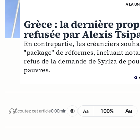
A LA UN
Grèce : la dernière pro
refusée par Alexis Tsip
En contrepartie, les créanciers souh
"package" de réformes, incluant nota
refus de la demande de Syriza de pouv
pauvres.
Aa
100%
Écoutez cet article
0:00min
Aa