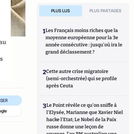
PLUS LUS
PLUS PARTAGES
1
Les Français moins riches que la
moyenne européenne pour la 3e
eau
année consécutive : jusqu'où ira le
e
grand déclassement ?
s
2
Cette autre crise migratoire
(semi-orchestrée) qui se profile
après Ceuta
SER
3
Le Point révèle ce qu'on sniffe à
ogle
l'Elysée, Marianne que Xavier Niel
hacke l'Etat; Le Nobel de la Paix
russe donne une leçon de
courage, l'ex PM australien une