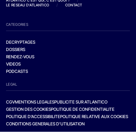
ATLANTICO C'EST QUI, C'EST QUOI ?
/
LE RESEAU D'ATLANTICO
/
CONTACT
CATEGORIES
DECRYPTAGES
DOSSIERS
RENDEZ-VOUS
VIDEOS
PODCASTS
LEGAL
CGV
MENTIONS LEGALES
PUBLICITE SUR ATLANTICO
GESTION DES COOKIES
POLITIQUE DE CONFIDENTIALITE
POLITIQUE D’ACCESSIBILITE
POLITIQUE RELATIVE AUX COOKIES
CONDITIONS GENERALES D’UTILISATION