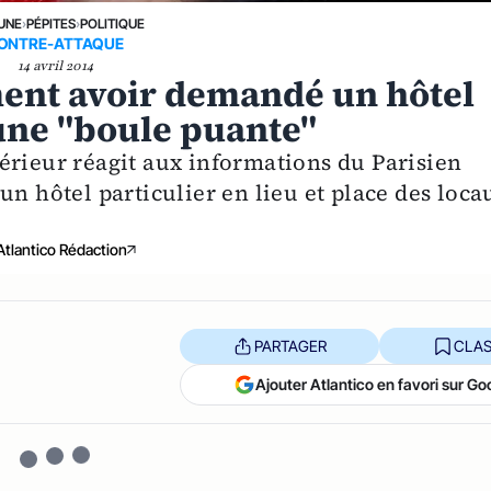
 UNE
›
PÉPITES
›
POLITIQUE
ONTRE-ATTAQUE
14 avril 2014
ément avoir demandé un hôtel
une "boule puante"
érieur réagit aux informations du Parisien
un hôtel particulier en lieu et place des loca
Atlantico Rédaction
PARTAGER
CLAS
Ajouter Atlantico en favori sur Go