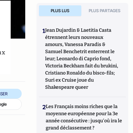
PLUS LUS
PLUS PARTAGES
1
Jean Dujardin & Laetitia Casta
étrennent leurs nouveaux
amours, Vanessa Paradis &
ux
Samuel Benchetrit enterrent le
leur; Leonardo di Caprio fond,
Victoria Beckham fait du brukini,
Cristiano Ronaldo du bisco-fils;
Suri ex Cruise joue du
Shakespeare queer
SER
ogle
2
Les Français moins riches que la
moyenne européenne pour la 3e
année consécutive : jusqu'où ira le
grand déclassement ?