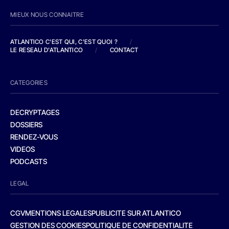
MIEUX NOUS CONNAITRE
ATLANTICO C'EST QUI, C'EST QUOI ?
/
LE RESEAU D'ATLANTICO
/
CONTACT
CATEGORIES
DECRYPTAGES
DOSSIERS
RENDEZ-VOUS
VIDEOS
PODCASTS
LEGAL
CGV
MENTIONS LEGALES
PUBLICITE SUR ATLANTICO
GESTION DES COOKIES
POLITIQUE DE CONFIDENTIALITE