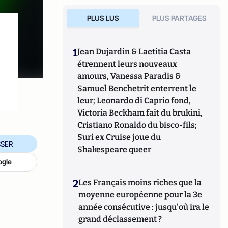
PLUS LUS
PLUS PARTAGES
1
Jean Dujardin & Laetitia Casta
étrennent leurs nouveaux
amours, Vanessa Paradis &
Samuel Benchetrit enterrent le
leur; Leonardo di Caprio fond,
Victoria Beckham fait du brukini,
Cristiano Ronaldo du bisco-fils;
Suri ex Cruise joue du
SER
Shakespeare queer
ogle
2
Les Français moins riches que la
moyenne européenne pour la 3e
année consécutive : jusqu'où ira le
grand déclassement ?