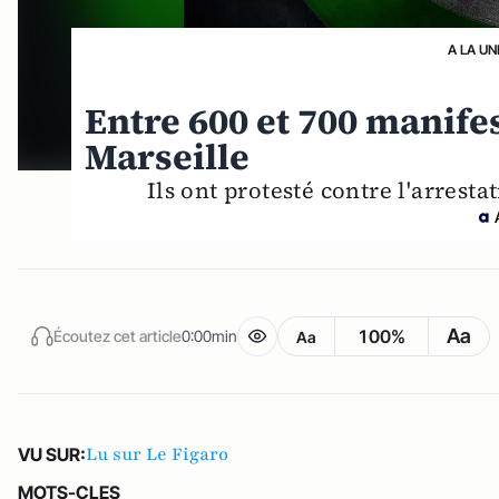
A LA UN
Entre 600 et 700 manifes
Marseille
Ils ont protesté contre l'arrest
Aa
100%
Écoutez cet article
0:00min
Aa
Lu sur Le Figaro
VU SUR:
MOTS-CLES