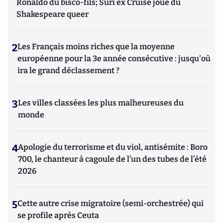
Ronaldo du bisco-fils; Suri ex Cruise joue du
Shakespeare queer
2
Les Français moins riches que la moyenne
européenne pour la 3e année consécutive : jusqu'où
ira le grand déclassement ?
3
Les villes classées les plus malheureuses du
monde
4
Apologie du terrorisme et du viol, antisémite : Boro
700, le chanteur à cagoule de l’un des tubes de l’été
2026
5
Cette autre crise migratoire (semi-orchestrée) qui
se profile après Ceuta