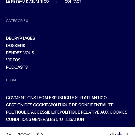
LE RESEAU D'ATLANTICO
/
CONTACT
CATEGORIES
DECRYPTAGES
DOSSIERS
RENDEZ-VOUS
VIDEOS
PODCASTS
LEGAL
CGV
MENTIONS LEGALES
PUBLICITE SUR ATLANTICO
GESTION DES COOKIES
POLITIQUE DE CONFIDENTIALITE
POLITIQUE D’ACCESSIBILITE
POLITIQUE RELATIVE AUX COOKIES
CONDITIONS GENERALES D’UTILISATION
Aa
100%
Aa