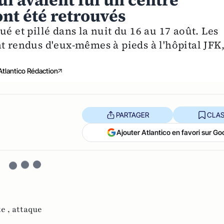
ui avaient fui un centre
ont été retrouvés
é et pillé dans la nuit du 16 au 17 août. Les
t rendus d'eux-mêmes à pieds à l'hôpital JFK
Atlantico Rédaction
PARTAGER
CLAS
Ajouter Atlantico en favori sur Go
te ,
attaque