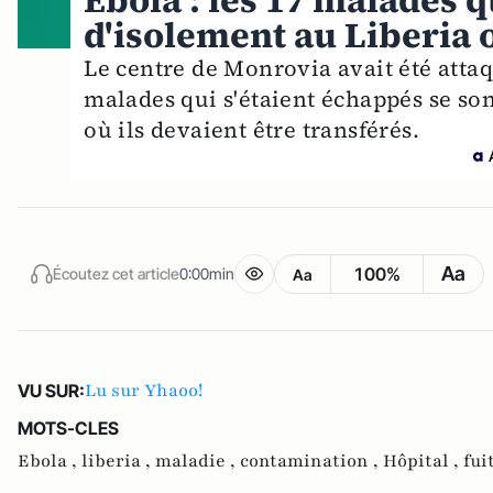
Ebola : les 17 malades q
d'isolement au Liberia 
Le centre de Monrovia avait été attaqu
malades qui s'étaient échappés se son
où ils devaient être transférés.
Aa
100%
Écoutez cet article
0:00min
Aa
Lu sur Yhaoo!
VU SUR:
MOTS-CLES
Ebola ,
liberia ,
maladie ,
contamination ,
Hôpital ,
fui