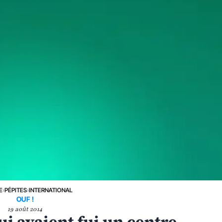
E
›
PÉPITES
›
INTERNATIONAL
OUF !
19 août 2014