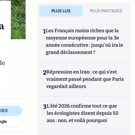
PLUS LUS
PLUS PARTAGES
a
1
Les Français moins riches que la
moyenne européenne pour la 3e
année consécutive : jusqu'où ira le
grand déclassement ?
de
2
Répression en Iran : ce qui s'est
vraiment passé pendant que Paris
regardait ailleurs
3
L’été 2026 confirme tout ce que
SER
les écologistes disent depuis 50
ans : non, et voilà pourquoi
ogle