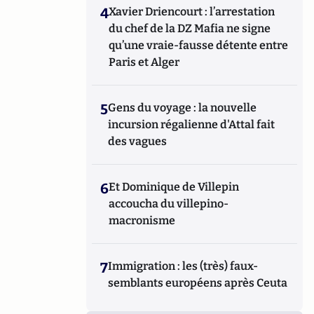
4
Xavier Driencourt : l’arrestation
du chef de la DZ Mafia ne signe
qu’une vraie-fausse détente entre
Paris et Alger
5
Gens du voyage : la nouvelle
incursion régalienne d'Attal fait
des vagues
6
Et Dominique de Villepin
accoucha du villepino-
macronisme
7
Immigration : les (très) faux-
semblants européens après Ceuta