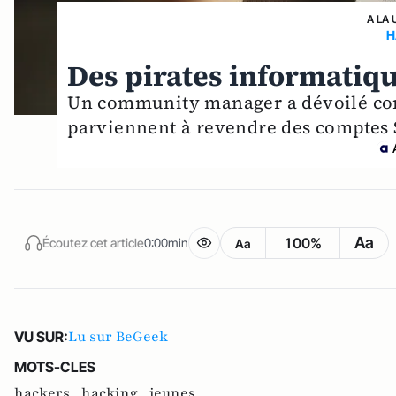
A LA 
H
Des pirates informatiqu
Un community manager a dévoilé co
parviennent à revendre des comptes Sp
Aa
100%
Écoutez cet article
0:00min
Aa
Lu sur BeGeek
VU SUR:
MOTS-CLES
hackers ,
hacking ,
jeunes