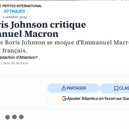
E
›
PÉPITES
›
INTERNATIONAL
ATTAQUES
1 octobre 2024
is Johnson critique
anuel Macron
que Boris Johnson se moque d'Emmanuel Mac
 français.
édaction d'Atlantico
1 min de lecture
PARTAGER
CLAS
Ajouter Atlantico en favori sur Go