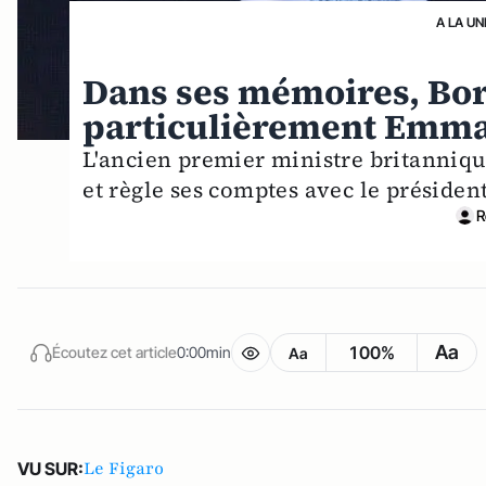
A LA UN
Dans ses mémoires, Bor
particulièrement Emm
L'ancien premier ministre britanni
et règle ses comptes avec le président
R
Aa
100%
Écoutez cet article
0:00min
Aa
Le Figaro
VU SUR: