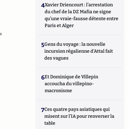
4
Xavier Driencourt : l’arrestation
du chef de la DZ Mafia ne signe
qu’une vraie-fausse détente entre
Paris et Alger
s
5
Gens du voyage : la nouvelle
incursion régalienne d'Attal fait
des vagues
6
Et Dominique de Villepin
accoucha du villepino-
macronisme
7
Ces quatre pays asiatiques qui
misent sur l’IA pour renverser la
table