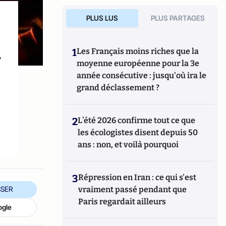
PLUS LUS
PLUS PARTAGES
1
Les Français moins riches que la
r
moyenne européenne pour la 3e
année consécutive : jusqu'où ira le
grand déclassement ?
2
L’été 2026 confirme tout ce que
les écologistes disent depuis 50
ans : non, et voilà pourquoi
3
Répression en Iran : ce qui s'est
SER
vraiment passé pendant que
Paris regardait ailleurs
ogle