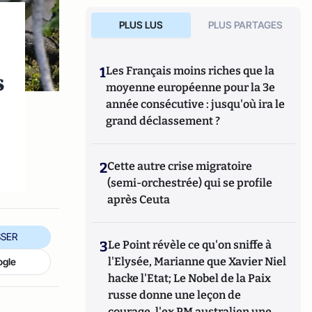
PLUS LUS
PLUS PARTAGES
1
Les Français moins riches que la
s
moyenne européenne pour la 3e
année consécutive : jusqu'où ira le
grand déclassement ?
l
2
Cette autre crise migratoire
(semi-orchestrée) qui se profile
après Ceuta
SER
3
Le Point révèle ce qu'on sniffe à
l'Elysée, Marianne que Xavier Niel
ogle
hacke l'Etat; Le Nobel de la Paix
russe donne une leçon de
courage, l'ex PM australien une