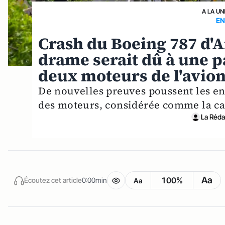
A LA UN
EN
Crash du Boeing 787 d'A
drame serait dû à une 
deux moteurs de l'avio
De nouvelles preuves poussent les en
des moteurs, considérée comme la cau
La Rédac
Aa
100%
Écoutez cet article
0:00min
Aa