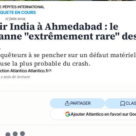
E
›
PÉPITES
›
INTERNATIONAL
QUETE EN COURS
17 juin 2025
ir India à Ahmedabad : le
panne "extrêmement rare" de
n
quêteurs à se pencher sur un défaut matérie
se la plus probable du crash.
tion Atlantico Atlantico.fr
2 min de lecture
PARTAGER
CLAS
Ajouter Atlantico en favori sur Go