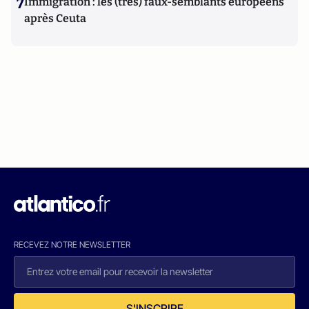
7
Immigration : les (très) faux-semblants européens
après Ceuta
RECEVEZ NOTRE NEWSLETTER
S'INSCRIRE