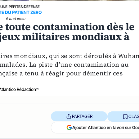
 UNE
›
PÉPITES
›
DÉFENSE
E DU PATIENT ZERO
6 mai 2020
te toute contamination dès le
 jeux militaires mondiaux à
taires mondiaux, qui se sont déroulés à Wuha
 malades. La piste d’une contamination au
nçaise a tenu à réagir pour démentir ces
Atlantico Rédaction
PARTAGER
CLAS
Ajouter Atlantico en favori sur Go