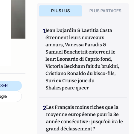
PLUS LUS
PLUS PARTAGES
1
Jean Dujardin & Laetitia Casta
étrennent leurs nouveaux
amours, Vanessa Paradis &
Samuel Benchetrit enterrent le
leur; Leonardo di Caprio fond,
Victoria Beckham fait du brukini,
Cristiano Ronaldo du bisco-fils;
Suri ex Cruise joue du
SER
Shakespeare queer
ogle
2
Les Français moins riches que la
moyenne européenne pour la 3e
année consécutive : jusqu'où ira le
grand déclassement ?