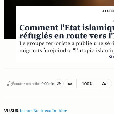
A LA UN
Comment l'Etat islamiqu
réfugiés en route vers 
Le groupe terroriste a publié une sér
migrants à rejoindre "l'utopie islami
Aa
100%
Écoutez cet article
0:00min
Aa
Lu sur Business Insider
VU SUR: