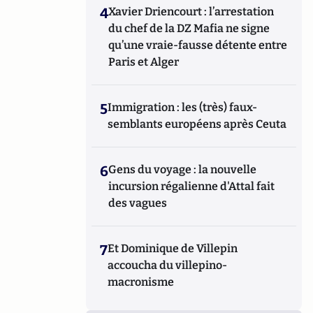
4
Xavier Driencourt : l’arrestation
du chef de la DZ Mafia ne signe
qu’une vraie-fausse détente entre
Paris et Alger
5
Immigration : les (très) faux-
semblants européens après Ceuta
6
Gens du voyage : la nouvelle
incursion régalienne d'Attal fait
des vagues
7
Et Dominique de Villepin
accoucha du villepino-
macronisme