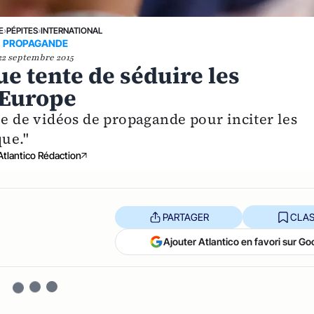
E
›
PÉPITES
›
INTERNATIONAL
PROPAGANDE
22 septembre 2015
e tente de séduire les
l'Europe
ie de vidéos de propagande pour inciter les
que."
Atlantico Rédaction
PARTAGER
CLAS
Ajouter Atlantico en favori sur Go