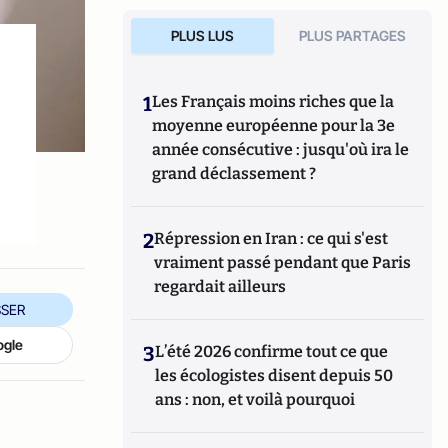
PLUS LUS
PLUS PARTAGES
1
Les Français moins riches que la
moyenne européenne pour la 3e
année consécutive : jusqu'où ira le
grand déclassement ?
2
Répression en Iran : ce qui s'est
vraiment passé pendant que Paris
regardait ailleurs
SER
ogle
3
L’été 2026 confirme tout ce que
les écologistes disent depuis 50
ans : non, et voilà pourquoi