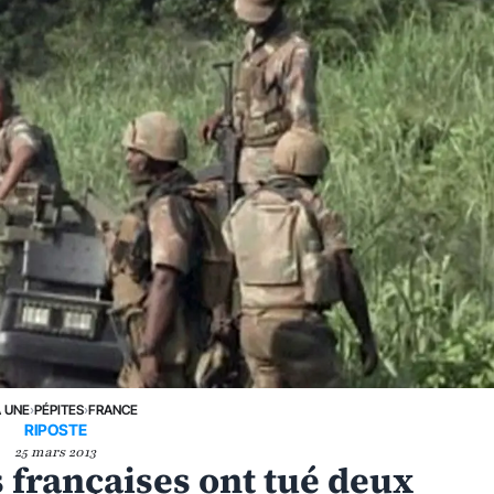
A UNE
›
PÉPITES
›
FRANCE
RIPOSTE
25 mars 2013
s françaises ont tué deux