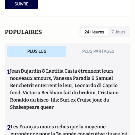
SUIVRE
POPULAIRES
24 Heures
7 Jours
PLUS LUS
PLUS PARTAGES
1
Jean Dujardin & Laetitia Casta étrennent leurs
nouveaux amours, Vanessa Paradis & Samuel
Benchetrit enterrent le leur; Leonardo di Caprio
fond, Victoria Beckham fait du brukini, Cristiano
Ronaldo du bisco-fils; Suri ex Cruise joue du
Shakespeare queer
2
Les Français moins riches que la moyenne
européenne pour la 3e année consécutive : jusqu'où