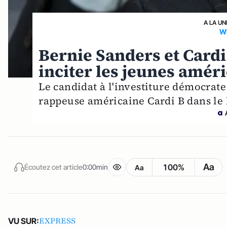
A LA UN
W
Bernie Sanders et Cardi
inciter les jeunes améri
Le candidat à l'investiture démocrat
rappeuse américaine Cardi B dans le 
Aa
100%
Écoutez cet article
0:00min
Aa
EXPRESS
VU SUR: