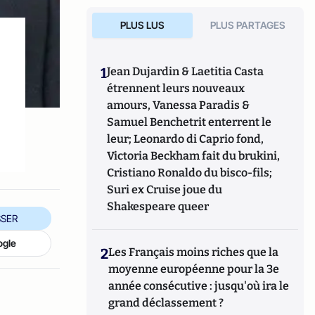
PLUS LUS
PLUS PARTAGES
1
Jean Dujardin & Laetitia Casta
étrennent leurs nouveaux
amours, Vanessa Paradis &
Samuel Benchetrit enterrent le
leur; Leonardo di Caprio fond,
Victoria Beckham fait du brukini,
Cristiano Ronaldo du bisco-fils;
Suri ex Cruise joue du
Shakespeare queer
SER
ogle
2
Les Français moins riches que la
moyenne européenne pour la 3e
année consécutive : jusqu'où ira le
grand déclassement ?