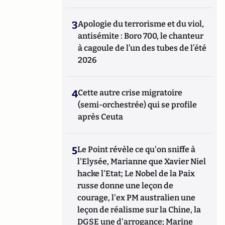
3
Apologie du terrorisme et du viol,
antisémite : Boro 700, le chanteur
à cagoule de l’un des tubes de l’été
2026
4
Cette autre crise migratoire
(semi-orchestrée) qui se profile
après Ceuta
5
Le Point révèle ce qu'on sniffe à
l'Elysée, Marianne que Xavier Niel
hacke l'Etat; Le Nobel de la Paix
russe donne une leçon de
courage, l'ex PM australien une
leçon de réalisme sur la Chine, la
DGSE une d'arrogance; Marine